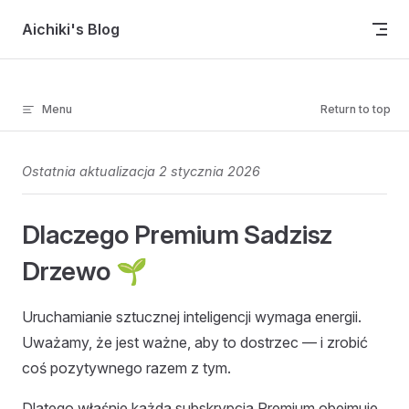
Skip to content
Aichiki's Blog
Menu
Return to top
Ostatnia aktualizacja 2 stycznia 2026
Dlaczego Premium Sadzisz
Drzewo 🌱
Uruchamianie sztucznej inteligencji wymaga energii.
Uważamy, że jest ważne, aby to dostrzec — i zrobić
coś pozytywnego razem z tym.
Dlatego właśnie każda subskrypcja Premium obejmuje