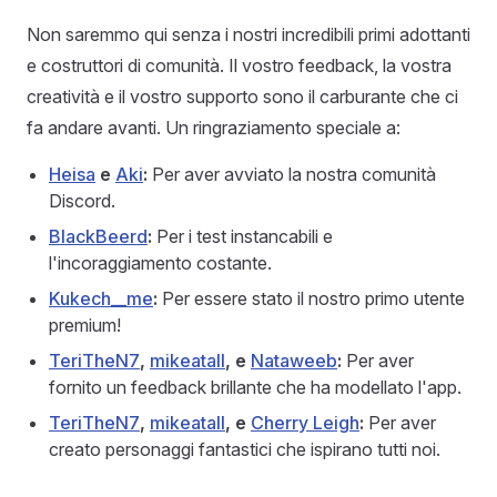
Non saremmo qui senza i nostri incredibili primi adottanti
e costruttori di comunità. Il vostro feedback, la vostra
creatività e il vostro supporto sono il carburante che ci
fa andare avanti. Un ringraziamento speciale a:
Heisa
e
Aki
:
Per aver avviato la nostra comunità
Discord.
BlackBeerd
:
Per i test instancabili e
l'incoraggiamento costante.
Kukech__me
:
Per essere stato il nostro primo utente
premium!
TeriTheN7
,
mikeatall
, e
Nataweeb
:
Per aver
fornito un feedback brillante che ha modellato l'app.
TeriTheN7
,
mikeatall
, e
Cherry Leigh
:
Per aver
creato personaggi fantastici che ispirano tutti noi.